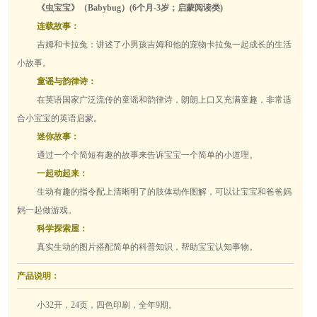
《虫宝宝》（Babybug）(6个月-3岁；启蒙阅读类)
连载故事：
吉姆和卡拉兔：讲述了小男孩吉姆和他的宠物卡拉兔一起成长的生活
小故事。
童谣与韵律诗：
在英语国家广泛流传的童谣和韵律诗，朗朗上口又充满童趣，非常适
合小宝宝的英语启蒙。
迷你故事：
通过一个个简短有趣的故事来告诉宝宝一个简单的小道理。
一起动起来：
生动有趣的指令配上清晰明了的肢体动作图解，可以让宝宝和爸爸妈
妈一起做游戏。
科学探索屋：
真实生动的图片搭配简单的科普知识，帮助宝宝认知事物。
产品说明：
小32开，24页，四色印刷，全年9期。